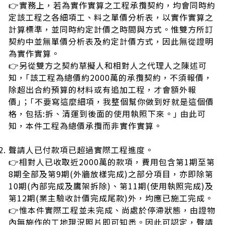
👉實務上，若為實作實算之工程承攬契約，均會同時約
定該工程之各細項工、料之單價分析表，以實作實算之
計算標準，並同時約定計價之時間與方式。
惟雙方所訂
契約中並無單價分析表及約定計價方式，因此無從證明
為實作實算。
👉另從雙方之契約草擬人和相對人之代理人之陳述可
知，｢該工程為總價約2000萬的承攬契約，不須報價，
除超出合約預算的材料或有追加工程，才會額外報
價｣；｢不要寫這麼細項，我整個幫你做到好就是這個價
格，包括:拆、清運到後面的使用執照下來。｣ 由此可
知，本件工程為總價承攬而非實作實算。
聲請人已付款項已超過實際工程進度。
👉相對人已收取近2000萬的款項，費用包含第1期至第
8期全部及第9期(外牆放樣完成)之部分項目，亦即除第
10期(內部完成及鷹架拆除)、第11期(使用執照完成)及
第12期(業主驗收計價完成尾款)外，均應已施工完成。
👉
惟本件實際工程並未完成
、
尚
處
於停滯狀態，由證物
內無施作的工地現況照片即可
知悉
。因此可認定，聲請