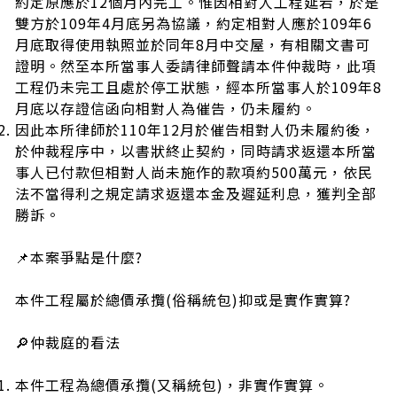
約定原應於12個月內完工。惟因相對人工程延宕，於是
雙方於109年4月底另為協議，約定相對人應於109年6
月底取得使用執照並於同年8月中交屋，有相關文書可
證明。然至本所當事人委請律師聲請本件仲裁時，此項
工程仍未完工且處於停工狀態，經本所當事人於109年8
月底以存證信函向相對人為催告，仍未履約。
因此本所律師於110年12月於催告相對人仍未履約後，
於仲裁程序中，以書狀終止契約，同時請求返還本所當
事人已付款但相對人尚未施作的款項約500萬元，依民
法不當得利之規定請求返還本金及遲延利息，獲判全部
勝訴。
📌本案爭點是什麼?
本件工程屬於總價承攬(俗稱統包)抑或是實作實算?
🔎仲裁庭的看法
本件工程為總價承攬(又稱統包)，非實作實算。