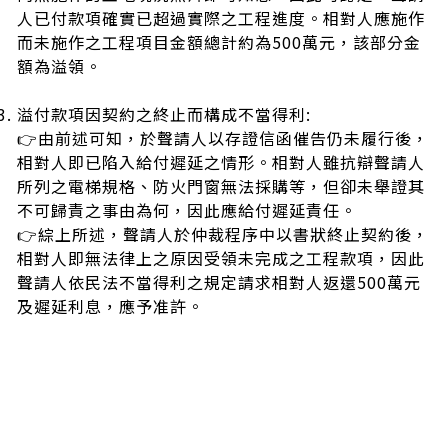
人已付款項確實已超過實際之工程進度。
相對人應施作
而未施作之工程項目金額總計約為500萬元，該部分金
額為溢領。
溢付款項因契約之終止而構成不當得利:
👉由前述可知，於聲請人以存證信函催告仍未履行後，
相對人即已陷入給付遲延之情形。相對人雖抗辯聲請人
所列之電梯規格、防火門窗無法採購等，但卻未舉證其
不可歸責之事由為何，因此應給付遲延責任。
👉綜上所述，聲請人於仲裁程序中以書狀終止契約後，
相對人即無法律上之原因受領未完成之工程款項，因此
聲請人依民法不當得利之規定請求相對人返還500萬元
及遲延利息，應予准許。