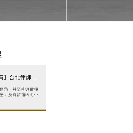
理
責】台北律師推
所｜台北民事訴訟
憂愁，甚至抱怨債權
詢
語，及寄發信函將提
艱辛無生存意志