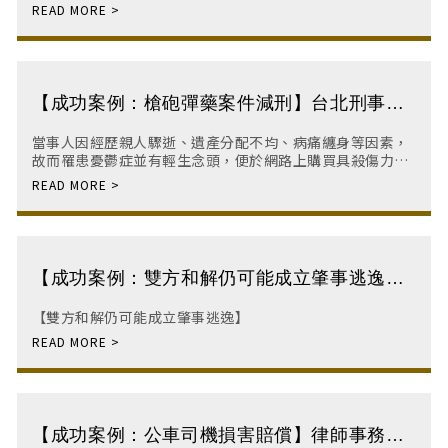
與妻子發生肢體衝突，事發後當事人亦後悔萬分，並修身養
性，期許自己不再受情緒影響理智。
【成功案例：槍砲彈藥案件減刑】台北刑事律
師｜板橋刑事律師｜刑事訴訟律師｜刑事律師
當事人因經歷親人驟逝、遺產分配不均、病痛纏身等因素，
故而罹患憂鬱症並有輕生念頭，便於網路上購買具殺傷力之
非制式手槍、十字弓各一把，然當事人購買後又打消輕生念
頭，便將手槍與十字弓隨意放置於家中牆角，後遭
【成功案例：雙方和解仍可能成立肇事逃逸】
台北刑事律師｜板橋刑事律師｜刑事訴訟律師
【雙方和解仍可能成立肇事逃逸】
｜刑事律師
【成功案例：公車司機損害賠償】律師事務所