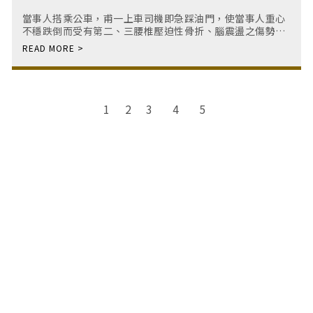
｜板橋律師｜板橋律師推薦｜法律諮詢
當事人搭乘公車，甫一上車司機即急踩油門，使當事人重心
不穩跌倒而受有第二、三腰椎壓迫性骨折、腦震盪之傷勢，
司機亦坦承有駕駛疏失而願意與當事人和解、賠償損失。
1
3
4
5
2