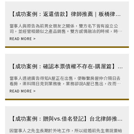
【成功案例：返還借款】律師推薦｜板橋律師
事務所｜律師事務所｜台北律師事務所
當事人與原告為前男女朋友之關係，雙方名下皆有設立公
司，並經營相類似之產品銷售。雙方感情融洽的時候，時常
互相開立發票且相互有匯款之金流往來。然而兩造分手後，
原告卻持匯款金流提告要求當事人返還借款，並以當
【成功案例：確認本票債權不存在-購屋篇】律
師推薦｜板橋律師事務所｜板橋法律諮詢｜律
當事人透過廣告得知A屋正在出售，便聯繫房屋仲介隔日去
師事務所
看房，渠料隔日見到業務後，業務卻說A屋已售出，改而推
薦B屋給當事人，並告知當事人B屋周邊行情價皆為2200萬
左右，在仲介極力慫恿下，當事人便給付10
【成功案例：贈與vs.借名登記】台北律師推薦
｜台北律師事務所｜台北刑事訴訟律師｜台北
因當事人之先生長期於外地工作，所以結婚前先生曾說要給
法律諮詢