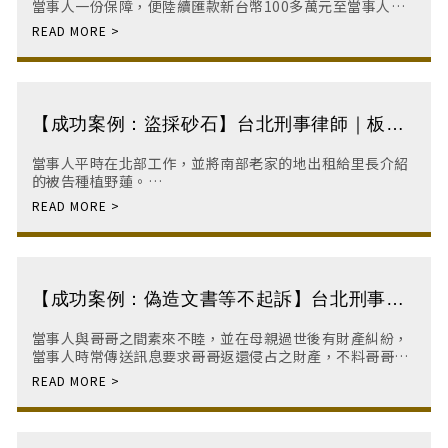
當事人一份保障，便陸續匯款新台幣100多萬元至當事人的
帳戶，並教導當事人如何操作股票。不料二人因故離婚後，
先生卻主張當初匯款100多萬元是借名登記在
【成功案例：盜採砂石】台北刑事律師｜板橋
刑事律師｜刑事訴訟律師｜刑事律師
當事人平時在北部工作，並將南部老家的地出租給里長介紹
的被告種植野蓮。
然發現竟是違法盜採。被告將土地上之砂石變賣後，再供人
傾倒廢棄土回填土地遭挖掘之坑洞，最後注水偽裝成種植野
蓮之假象獲取暴利。
【成功案例：偽造文書等不起訴】台北刑事律
師｜板橋刑事律師｜刑事訴訟律師｜刑事律師
當事人與哥哥之間素來不睦，並在母親過世後有財產糾紛，
當事人時常傳送訊息要求哥哥返還侵占之財產，不料哥哥卻
對當事人提起偽造文書、恐嚇、違反保護令等刑事告訴。