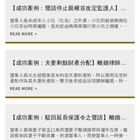
【成功案例：聲請停止親權並改定監護人】板
橋法律事務所｜板橋家事律師推薦｜板橋律師
當事人是未成年人小花（化名）之外婆，小花的爸爸媽媽在
｜台北家事律師
小花年幼時便離婚，並約定由媽媽單獨行使小花之親權。
然小花媽媽並不適合擔任監護人，外婆向法院聲請停止監護
人的親權並改定。
【成功案例：夫妻剩餘財產分配】離婚律師｜
板橋家事律師｜板橋律師事務所｜律師事務所
當事人與太太結婚後並未約定夫妻財產制，所以適用法定財
產制作為其夫妻財產制。雙方後來經由法院調解離婚，所以
法院以提起離婚訴訟之日做為夫妻剩餘財產分配之基準日。
而訴訟期間經過法院函詢金融機構之後，計算出雙
【成功案例：駁回延長保護令之聲請】離婚律
師｜板橋家事律師｜板橋律師事務所｜律師事
當事人曾與妻子發生口角而遭妻子聲請通常保護令在案，雖
務所
該案係因妻子不斷挑釁、刺激當事人，而使當事人一時衝動