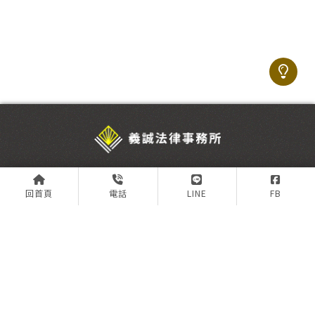
@ijv7028f
回首頁
電話
LINE
FB
02-2255-7355
ymc4410@gmail.com
新北市板橋區雙十路三段5號6樓
關於義誠
專業團隊
服務項目
最新消息
案例分享
預約諮詢