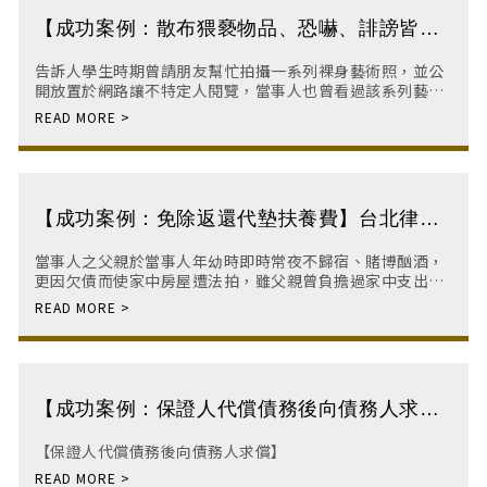
【成功案例：散布猥褻物品、恐嚇、誹謗皆不
起訴】台北律師推薦｜台北律師事務所｜台北
告訴人學生時期曾請朋友幫忙拍攝一系列裸身藝術照，並公
刑事訴訟律師｜板橋法律事務所
開放置於網路讓不特定人閱覽，當事人也曾看過該系列藝術
照，並因喜歡照片構圖與藝術風格，便另行儲存於電腦中。
【成功案例：免除返還代墊扶養費】台北律師
推薦｜板橋律師事務所｜家事律師｜板橋律師
當事人之父親於當事人年幼時即時常夜不歸宿、賭博酗酒，
更因欠債而使家中房屋遭法拍，雖父親曾負擔過家中支出，
但卻未曾陪伴當事人成長。直至當事人國中時期父母離異，
高中時期父親便再取一位太太並從此與當事人斷絕往來。
【成功案例：保證人代償債務後向債務人求
償】
【保證人代償債務後向債務人求償】