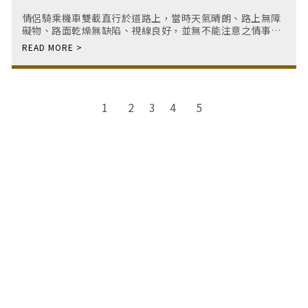
情侶騎乘機車雙載直行於道路上，當時天氣晴朗、路上無障
礙物、路面乾燥無缺陷、視線良好，並無不能注意之情事，
不料被告騎乘機車疏未注意車前狀況，自情侶之左後方擦
撞，導致車禍發生。該車禍事故導致情侶中之男友受
1
2
4
5
3