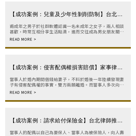
【成功案例：兒童及少年性剝削防制】台北律
師推薦｜板橋律師事務所｜板橋刑事律師｜板
甫成年之男子於社群軟體認識一名未成年之女子，兩人相談
橋律師
甚歡，時常互相分享生活點滴，進而交往成為男女朋友關
係。二人交往期間以視訊方式進行裸聊（裸露身體聊天），
但男子卻在裸聊過程中，於女子不知情的情況下偷偷
【成功案例：侵害配偶權損害賠償】家事律師
｜板橋律師推薦｜板橋律師事務所｜板橋律師
當事人於婚內期間借錢給妻子，不料於婚後一年陸續發現妻
子有侵害配偶權的事實，雙方兩願離婚。而當事人多次向前
妻要求還款，卻遭前妻置之不理，當事人憤而提起侵權行為
訴訟，要求前妻返還借款並一併請求侵害配偶權之精神慰撫
金。
【成功案例：請求給付保險金】台北律師推薦
｜板橋律師事務所｜律師｜板橋律師
當事人的配偶以自己為要保人、當事人為被保險人，向人壽