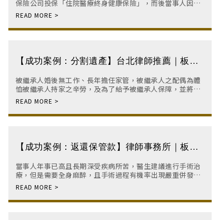
保險公司投保「住院醫療終身健康保險」，而後當事人因疾
病住院，保險事故發生，當事人向人壽保險公司申請理賠。
但人壽保險公司卻質疑當事人投保當下隱匿病況，
【成功案例：分割遺產】台北律師推薦｜板橋
律師事務所｜家事律師｜板橋律師
被繼承人婚後無工作、長年擔任家管，被繼承人之配偶為體
恤被繼承人持家之辛勞，及為了給予被繼承人保障，並將婚
後雙方共同購買之房產登記於被繼承人名下，渠料被繼承人
晚年時，名下不動產遭孫子當作擔保品向銀行借貸
【成功案例：返還保管款】律師事務所｜板橋
律師事務所｜板橋法律諮詢｜板橋律師
當事人年事已高且長期深受疾病所苦，醫生建議進行手術治
療，但是需要全身麻醉，且手術過程有機率出現嚴重併發
症，當事人唯恐手術過程發生意外，便預先將財產平分三份
交由三位成年子女保管