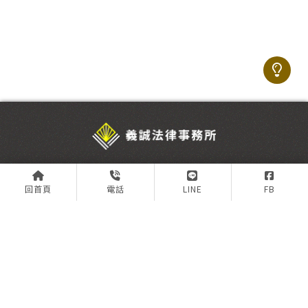
@ijv7028f
回首頁
電話
LINE
FB
02-2255-7355
ymc4410@gmail.com
新北市板橋區雙十路三段5號6樓
關於義誠
專業團隊
服務項目
最新消息
案例分享
預約諮詢