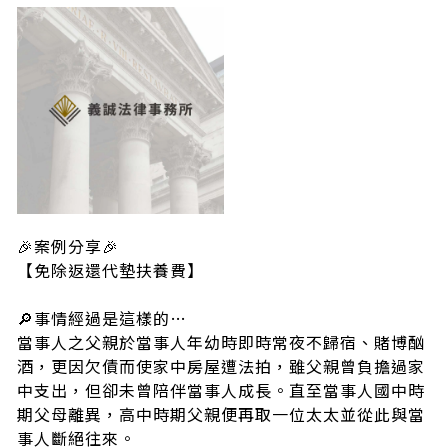
🎉案例分享🎉
【免除返還代墊扶養費】
🔎事情經過是這樣的…
當事人之父親於當事人年幼時即時常夜不歸宿、賭博酗
酒，更因欠債而使家中房屋遭法拍，雖父親曾負擔過家
中支出，但卻未曾陪伴當事人成長。直至當事人國中時
期父母離異，高中時期父親便再取一位太太並從此與當
事人斷絕往來。