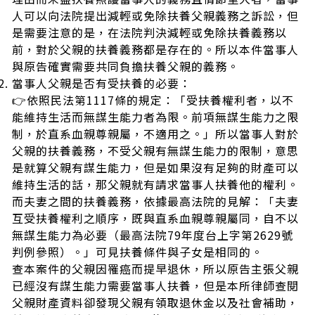
人可以向法院提出減輕或免除扶養父親義務之訴訟，但
是需要注意的是，在法院判決減輕或免除扶養義務以
前，對於父親的扶養義務都是存在的。所以本件當事人
與原告確實需要共同負擔扶養父親的義務。
當事人父親是否有受扶養的必要：
👉依照民法第1117條的規定：「受扶養權利者，以不
能維持生活而無謀生能力者為限。前項無謀生能力之限
制，於直系血親尊親屬，不適用之。」所以當事人對於
父親的扶養義務，不受父親有無謀生能力的限制，意思
是就算父親有謀生能力，但是如果沒有足夠的財產可以
維持生活的話，那父親就有請求當事人扶養他的權利。
而夫妻之間的扶養義務，依據最高法院的見解：「夫妻
互受扶養權利之順序，既與直系血親尊親屬同，自不以
無謀生能力為必要（最高法院79年度台上字第2629號
判例參照）。」可見扶養條件與子女是相同的。
查本案件的父親因罹癌而提早退休，所以原告主張父親
已經沒有謀生能力需要當事人扶養，但是本所律師查閱
父親財產資料卻發現父親有領取退休金以及社會補助，