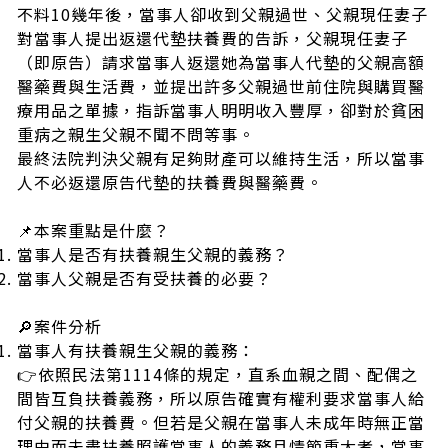
不料10幾年後，當事人卻收到父親過世、父親現任妻子
對當事人提出返還代墊扶養費的告訴，父親現任妻子
（即原告）請求當事人返還她為當事人代墊的父親高額
醫藥費與生活費，並提出許多父親過世前住院與購買醫
療用品之單據，指訴當事人明明收入豐厚，卻對於貧困
重病之親生父親不聞不問等事。
最終法院判決父親有足夠財產可以維持生活，所以當事
人不必返還原告代墊的扶養費與醫藥費。
📌本案重點是什麼？
當事人是否有扶養親生父親的義務？
當事人父親是否有受扶養的必要？
🔎案件分析
當事人有扶養親生父親的義務：
👉依照民法第1114條的規定，直系血親之間、配偶之
間皆互負扶養義務，所以原告確實有權利要求當事人給
付父親的扶養費。但若是父親在當事人未成年時無正當
理由而未盡扶養照護當事人的義務且情節重大者，當事