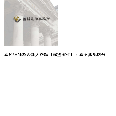
本所律師為委託人辯護【竊盜案件】，獲不起訴處分。